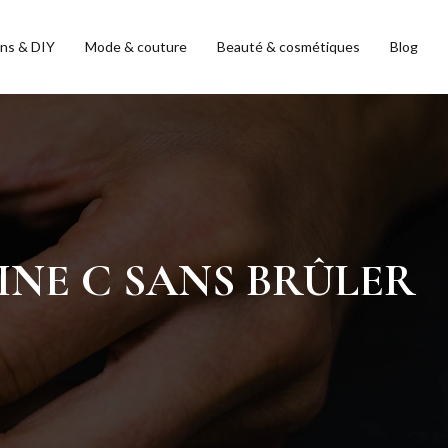
ons & DIY
Mode & couture
Beauté & cosmétiques
Blog
NE C SANS BRÛLER