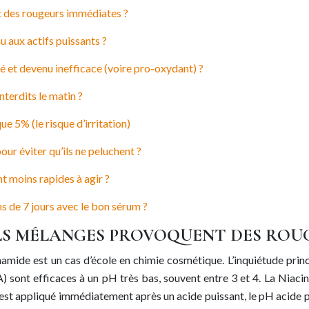
 des rougeurs immédiates ?
u aux actifs puissants ?
 et devenu inefficace (voire pro-oxydant) ?
nterdits le matin ?
e 5% (le risque d’irritation)
ur éviter qu’ils ne peluchent ?
nt moins rapides à agir ?
s de 7 jours avec le bon sérum ?
LS MÉLANGES PROVOQUENT DES ROUG
amide est un cas d’école en chimie cosmétique. L’inquiétude princ
 sont efficaces à un pH très bas, souvent entre 3 et 4. La Niacina
 est appliqué immédiatement après un acide puissant, le pH acide