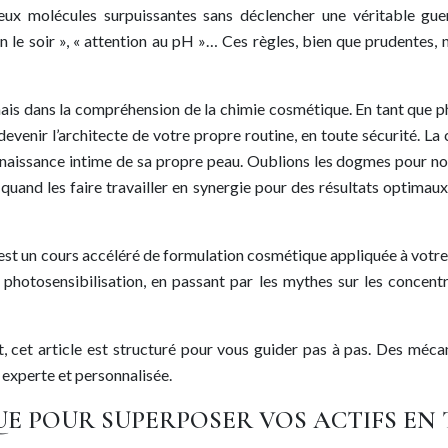
ux molécules surpuissantes sans déclencher une véritable guer
, un le soir », « attention au pH »… Ces règles, bien que prudentes
, mais dans la compréhension de la chimie cosmétique. En tant que
evenir l’architecte de votre propre routine, en toute sécurité. La 
onnaissance intime de sa propre peau. Oublions les dogmes pour no
 quand les faire travailler en synergie pour des résultats optimau
. C’est un cours accéléré de formulation cosmétique appliquée à votr
e photosensibilisation, en passant par les mythes sur les concentr
, cet article est structuré pour vous guider pas à pas. Des mé
experte et personnalisée.
QUE POUR SUPERPOSER VOS ACTIFS EN