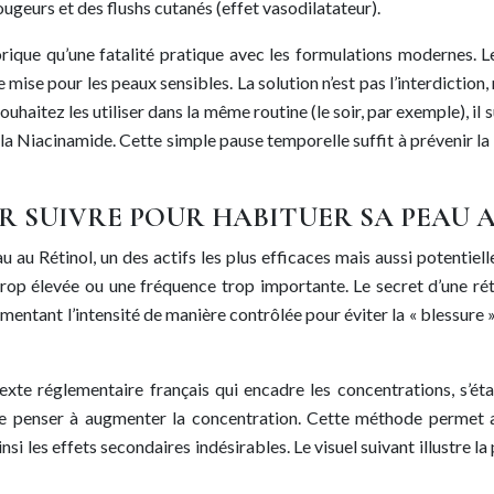
ugeurs et des flushs cutanés (effet vasodilatateur).
ique qu’une fatalité pratique avec les formulations modernes. Le
 mise pour les peaux sensibles. La solution n’est pas l’interdiction,
uhaitez les utiliser dans la même routine (le soir, par exemple), il s
 la Niacinamide. Cette simple pause temporelle suffit à prévenir la
R SUIVRE POUR HABITUER SA PEAU A
au au Rétinol, un des actifs les plus efficaces mais aussi potentiel
op élevée ou une fréquence trop importante. Le secret d’une réti
entant l’intensité de manière contrôlée pour éviter la « blessure »,
xte réglementaire français qui encadre les concentrations, s’éta
de penser à augmenter la concentration. Cette méthode permet a
insi les effets secondaires indésirables. Le visuel suivant illustre 