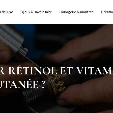
s de luxe
Bijoux & savoir-faire
Horlogerie & montres
Créati
 RÉTINOL ET VITAMI
TANÉE ?